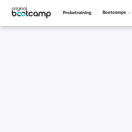
Bootcamps
Probetraining