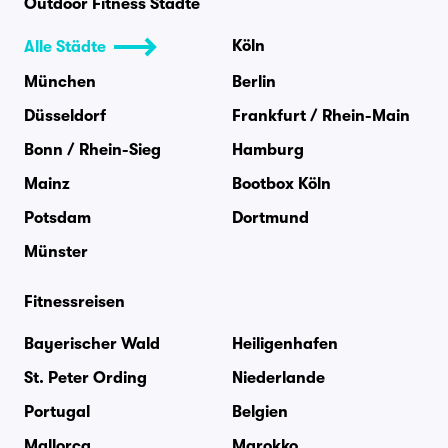
Outdoor Fitness Städte
Köln
Alle Städte
München
Berlin
Düsseldorf
Frankfurt / Rhein-Main
Bonn / Rhein-Sieg
Hamburg
Mainz
Bootbox Köln
Potsdam
Dortmund
Münster
Fitnessreisen
Bayerischer Wald
Heiligenhafen
St. Peter Ording
Niederlande
Portugal
Belgien
Mallorca
Marokko