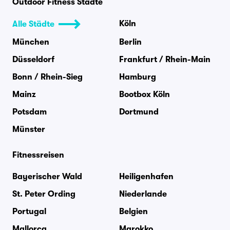
Outdoor Fitness Städte
Köln
Alle Städte
München
Berlin
Düsseldorf
Frankfurt / Rhein-Main
Bonn / Rhein-Sieg
Hamburg
Mainz
Bootbox Köln
Potsdam
Dortmund
Münster
Fitnessreisen
Bayerischer Wald
Heiligenhafen
St. Peter Ording
Niederlande
Portugal
Belgien
Mallorca
Marokko