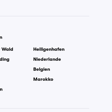
en
r Wald
Heiligenhafen
rding
Niederlande
Belgien
Marokko
en