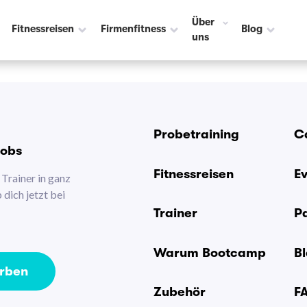
Über
Fitnessreisen
Firmenfitness
Blog
uns
Probetraining
C
Jobs
Fitnessreisen
E
Trainer in ganz
dich jetzt bei
Trainer
P
Warum Bootcamp
B
erben
Zubehör
F