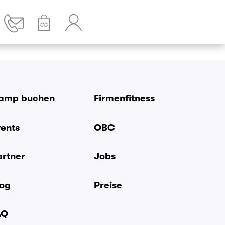
amp buchen
Firmenfitness
vents
OBC
artner
Jobs
log
Preise
AQ