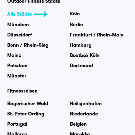
Outdoor Fitness Städte
Köln
Alle Städte
München
Berlin
Düsseldorf
Frankfurt / Rhein-Main
Bonn / Rhein-Sieg
Hamburg
Mainz
Bootbox Köln
Potsdam
Dortmund
Münster
Fitnessreisen
Bayerischer Wald
Heiligenhafen
St. Peter Ording
Niederlande
Portugal
Belgien
Mallorca
Marokko