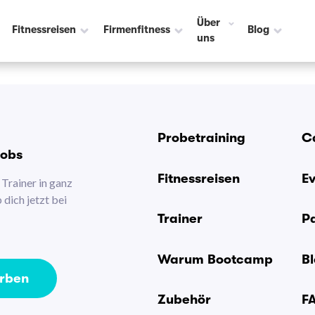
Über
Fitnessreisen
Firmenfitness
Blog
uns
Probetraining
C
Jobs
Fitnessreisen
E
Trainer in ganz
dich jetzt bei
Trainer
P
Warum Bootcamp
B
erben
Zubehör
F