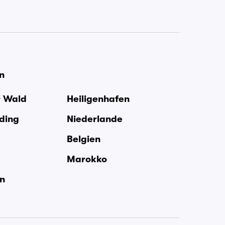
en
r Wald
Heiligenhafen
rding
Niederlande
Belgien
Marokko
en