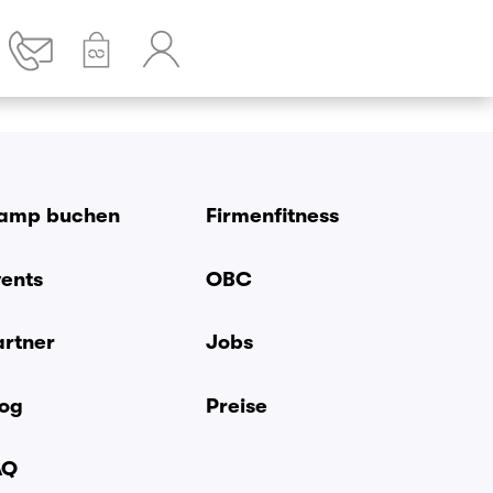
amp buchen
Firmenfitness
vents
OBC
artner
Jobs
log
Preise
AQ