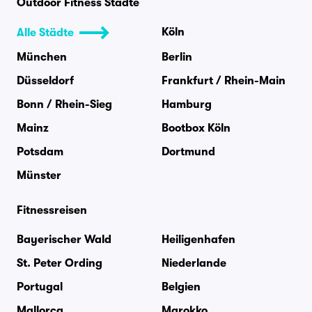
Outdoor Fitness Städte
Köln
Alle Städte
München
Berlin
Düsseldorf
Frankfurt / Rhein-Main
Bonn / Rhein-Sieg
Hamburg
Mainz
Bootbox Köln
Potsdam
Dortmund
Münster
Fitnessreisen
Bayerischer Wald
Heiligenhafen
St. Peter Ording
Niederlande
Portugal
Belgien
Mallorca
Marokko