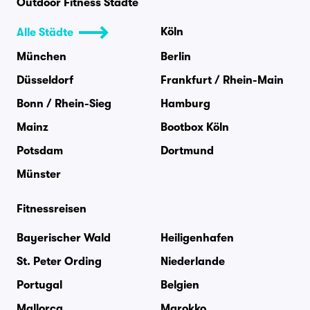
Outdoor Fitness Städte
Köln
Alle Städte
München
Berlin
Düsseldorf
Frankfurt / Rhein-Main
Bonn / Rhein-Sieg
Hamburg
Mainz
Bootbox Köln
Potsdam
Dortmund
Münster
Fitnessreisen
Bayerischer Wald
Heiligenhafen
St. Peter Ording
Niederlande
Portugal
Belgien
Mallorca
Marokko