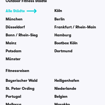
Outdoor Fitness Städte
Köln
Alle Städte
München
Berlin
Düsseldorf
Frankfurt / Rhein-Main
Bonn / Rhein-Sieg
Hamburg
Mainz
Bootbox Köln
Potsdam
Dortmund
Münster
Fitnessreisen
Bayerischer Wald
Heiligenhafen
St. Peter Ording
Niederlande
Portugal
Belgien
Mallorca
Marokko