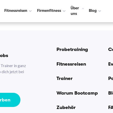
Über
Fitnessreisen
Firmenfitness
Blog
uns
Probetraining
C
Jobs
Fitnessreisen
E
Trainer in ganz
dich jetzt bei
Trainer
P
Warum Bootcamp
B
erben
Zubehör
F