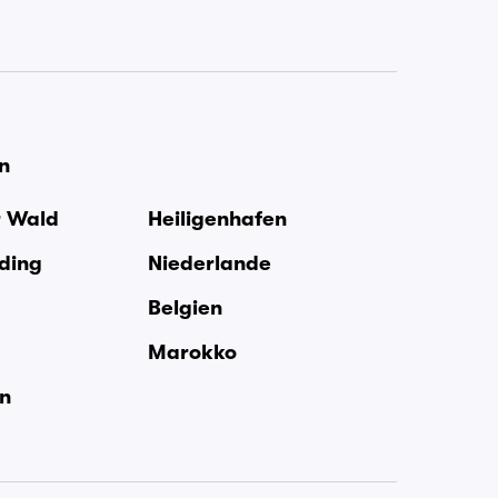
en
r Wald
Heiligenhafen
rding
Niederlande
Belgien
Marokko
en