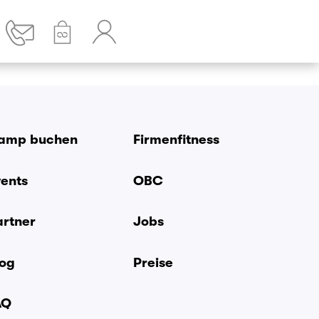
amp buchen
Firmenfitness
vents
OBC
artner
Jobs
log
Preise
AQ