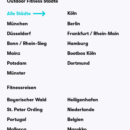
Outdoor Fitness Städte
Köln
Alle Städte
München
Berlin
Düsseldorf
Frankfurt / Rhein-Main
Bonn / Rhein-Sieg
Hamburg
Mainz
Bootbox Köln
Potsdam
Dortmund
Münster
Fitnessreisen
Bayerischer Wald
Heiligenhafen
St. Peter Ording
Niederlande
Portugal
Belgien
Mallorca
Marokko