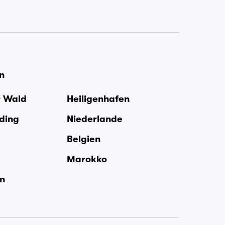
en
r Wald
Heiligenhafen
rding
Niederlande
Belgien
Marokko
en