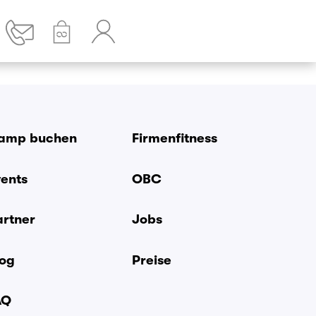
amp buchen
Firmenfitness
vents
OBC
artner
Jobs
log
Preise
AQ