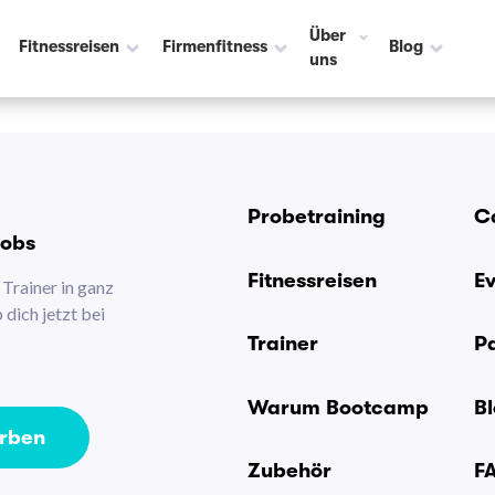
Über
Fitnessreisen
Firmenfitness
Blog
uns
Probetraining
C
Jobs
Fitnessreisen
E
Trainer in ganz
dich jetzt bei
Trainer
P
Warum Bootcamp
B
erben
Zubehör
F