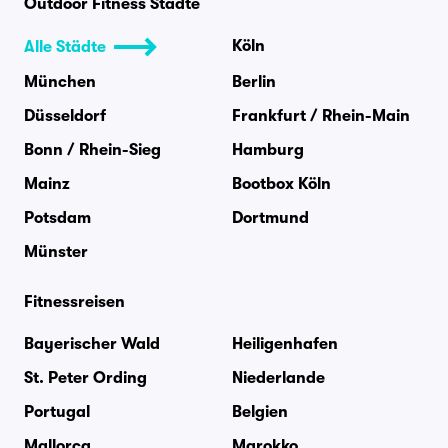
Outdoor Fitness Städte
Köln
Alle Städte
München
Berlin
Düsseldorf
Frankfurt / Rhein-Main
Bonn / Rhein-Sieg
Hamburg
Mainz
Bootbox Köln
Potsdam
Dortmund
Münster
Fitnessreisen
Bayerischer Wald
Heiligenhafen
St. Peter Ording
Niederlande
Portugal
Belgien
Mallorca
Marokko