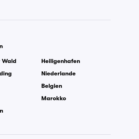
en
r Wald
Heiligenhafen
rding
Niederlande
Belgien
Marokko
en