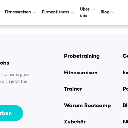
Über
Fitnessreisen
Firmenfitness
Blog
uns
Probetraining
C
Jobs
Fitnessreisen
E
Trainer in ganz
dich jetzt bei
Trainer
P
Warum Bootcamp
B
erben
Zubehör
F