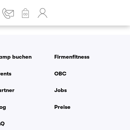
amp buchen
Firmenfitness
vents
OBC
artner
Jobs
log
Preise
AQ