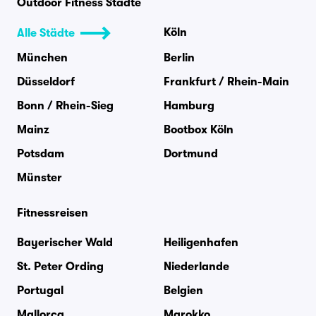
Outdoor Fitness Städte
Köln
Alle Städte
München
Berlin
Düsseldorf
Frankfurt / Rhein-Main
Bonn / Rhein-Sieg
Hamburg
Mainz
Bootbox Köln
Potsdam
Dortmund
Münster
Fitnessreisen
Bayerischer Wald
Heiligenhafen
St. Peter Ording
Niederlande
Portugal
Belgien
Mallorca
Marokko