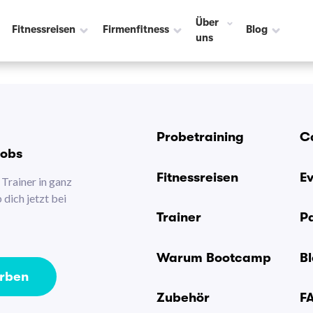
Über
Fitnessreisen
Firmenfitness
Blog
uns
Probetraining
C
Jobs
Fitnessreisen
E
Trainer in ganz
dich jetzt bei
Trainer
P
Warum Bootcamp
B
erben
Zubehör
F