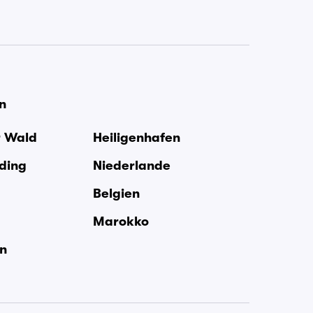
en
r Wald
Heiligenhafen
rding
Niederlande
Belgien
Marokko
en