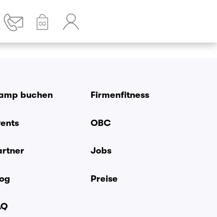
amp buchen
Firmenfitness
vents
OBC
artner
Jobs
log
Preise
AQ