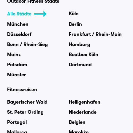
Outdoor Fitness Städte
Köln
Alle Städte
München
Berlin
Düsseldorf
Frankfurt / Rhein-Main
Bonn / Rhein-Sieg
Hamburg
Mainz
Bootbox Köln
Potsdam
Dortmund
Münster
Fitnessreisen
Bayerischer Wald
Heiligenhafen
St. Peter Ording
Niederlande
Portugal
Belgien
Mallorca
Marokko