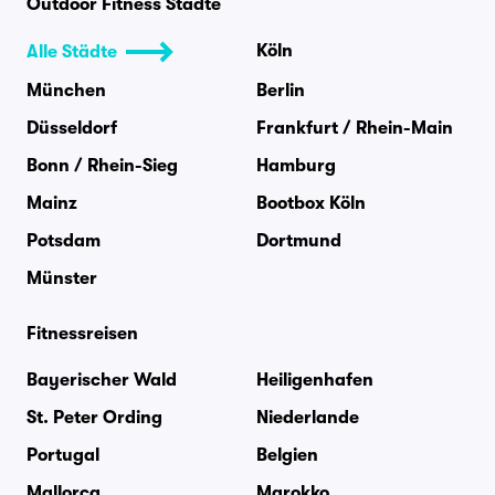
Outdoor Fitness Städte
Köln
Alle Städte
München
Berlin
Düsseldorf
Frankfurt / Rhein-Main
Bonn / Rhein-Sieg
Hamburg
Mainz
Bootbox Köln
Potsdam
Dortmund
Münster
Fitnessreisen
Bayerischer Wald
Heiligenhafen
St. Peter Ording
Niederlande
Portugal
Belgien
Mallorca
Marokko