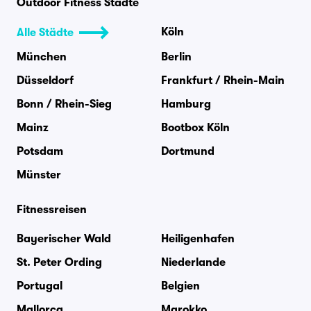
Outdoor Fitness Städte
Köln
Alle Städte
München
Berlin
Düsseldorf
Frankfurt / Rhein-Main
Bonn / Rhein-Sieg
Hamburg
Mainz
Bootbox Köln
Potsdam
Dortmund
Münster
Fitnessreisen
Bayerischer Wald
Heiligenhafen
St. Peter Ording
Niederlande
Portugal
Belgien
Mallorca
Marokko