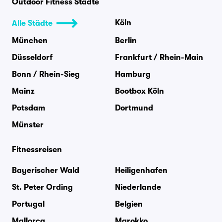
Outdoor Fitness Städte
Köln
Alle Städte
München
Berlin
Düsseldorf
Frankfurt / Rhein-Main
Bonn / Rhein-Sieg
Hamburg
Mainz
Bootbox Köln
Potsdam
Dortmund
Münster
Fitnessreisen
Bayerischer Wald
Heiligenhafen
St. Peter Ording
Niederlande
Portugal
Belgien
Mallorca
Marokko