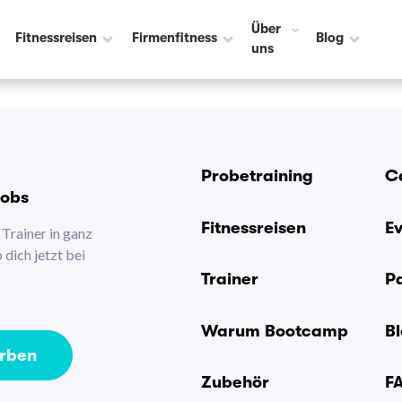
Über
Fitnessreisen
Firmenfitness
Blog
uns
Probetraining
C
Jobs
Fitnessreisen
E
Trainer in ganz
dich jetzt bei
Trainer
P
Warum Bootcamp
B
erben
Zubehör
F