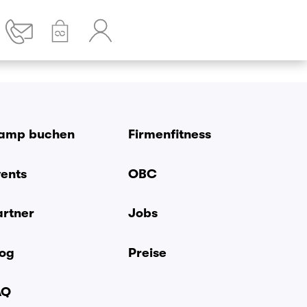
amp buchen
Firmenfitness
vents
OBC
artner
Jobs
log
Preise
AQ