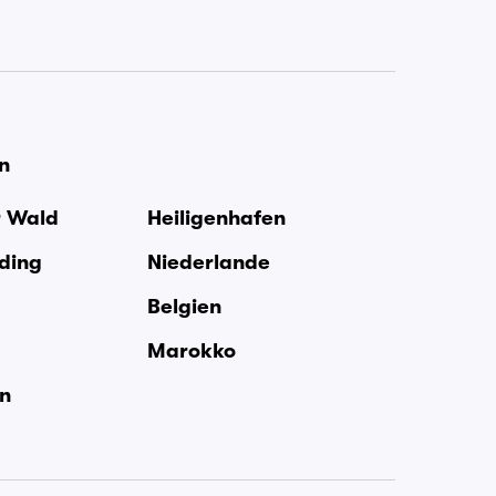
en
r Wald
Heiligenhafen
rding
Niederlande
Belgien
Marokko
en