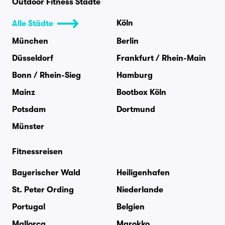
Outdoor Fitness Städte
Köln
Alle Städte
München
Berlin
Düsseldorf
Frankfurt / Rhein-Main
Bonn / Rhein-Sieg
Hamburg
Mainz
Bootbox Köln
Potsdam
Dortmund
Münster
Fitnessreisen
Bayerischer Wald
Heiligenhafen
St. Peter Ording
Niederlande
Portugal
Belgien
Mallorca
Marokko