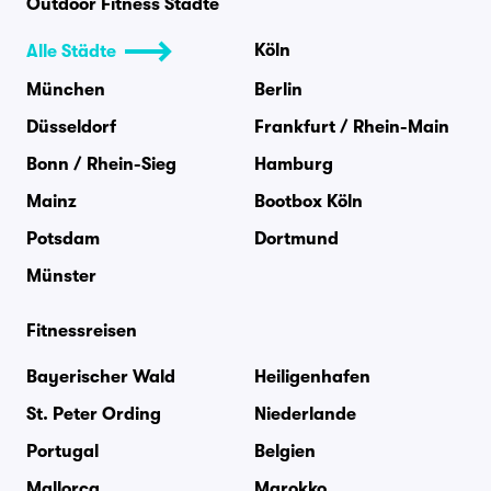
Outdoor Fitness Städte
Köln
Alle Städte
München
Berlin
Düsseldorf
Frankfurt / Rhein-Main
Bonn / Rhein-Sieg
Hamburg
Mainz
Bootbox Köln
Potsdam
Dortmund
Münster
Fitnessreisen
Bayerischer Wald
Heiligenhafen
St. Peter Ording
Niederlande
Portugal
Belgien
Mallorca
Marokko