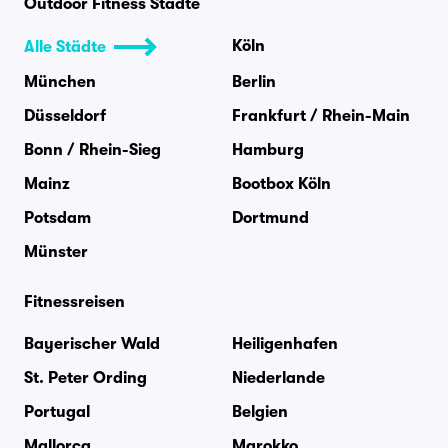
Outdoor Fitness Städte
Köln
Alle Städte
München
Berlin
Düsseldorf
Frankfurt / Rhein-Main
Bonn / Rhein-Sieg
Hamburg
Mainz
Bootbox Köln
Potsdam
Dortmund
Münster
Fitnessreisen
Bayerischer Wald
Heiligenhafen
St. Peter Ording
Niederlande
Portugal
Belgien
Mallorca
Marokko