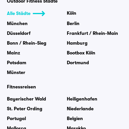
Outdoor Fitness Städte
Köln
Alle Städte
München
Berlin
Düsseldorf
Frankfurt / Rhein-Main
Bonn / Rhein-Sieg
Hamburg
Mainz
Bootbox Köln
Potsdam
Dortmund
Münster
Fitnessreisen
Bayerischer Wald
Heiligenhafen
St. Peter Ording
Niederlande
Portugal
Belgien
Mallorca
Marokko