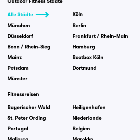
Outdoor Fitness Städte
Köln
Alle Städte
München
Berlin
Düsseldorf
Frankfurt / Rhein-Main
Bonn / Rhein-Sieg
Hamburg
Mainz
Bootbox Köln
Potsdam
Dortmund
Münster
Fitnessreisen
Bayerischer Wald
Heiligenhafen
St. Peter Ording
Niederlande
Portugal
Belgien
Mallorca
Marokko