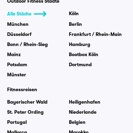
Outdoor Fitness Städte
Köln
Alle Städte
München
Berlin
Düsseldorf
Frankfurt / Rhein-Main
Bonn / Rhein-Sieg
Hamburg
Mainz
Bootbox Köln
Potsdam
Dortmund
Münster
Fitnessreisen
Bayerischer Wald
Heiligenhafen
St. Peter Ording
Niederlande
Portugal
Belgien
Mallorca
Marokko