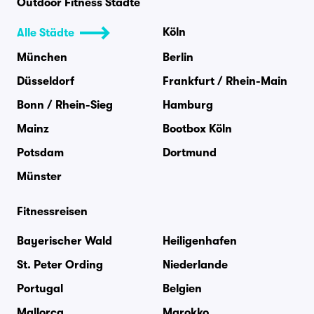
Outdoor Fitness Städte
Köln
Alle Städte
München
Berlin
Düsseldorf
Frankfurt / Rhein-Main
Bonn / Rhein-Sieg
Hamburg
Mainz
Bootbox Köln
Potsdam
Dortmund
Münster
Fitnessreisen
Bayerischer Wald
Heiligenhafen
St. Peter Ording
Niederlande
Portugal
Belgien
Mallorca
Marokko