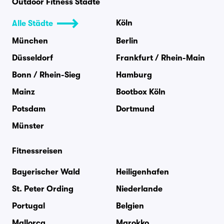
Outdoor Fitness Städte
Köln
Alle Städte
München
Berlin
Düsseldorf
Frankfurt / Rhein-Main
Bonn / Rhein-Sieg
Hamburg
Mainz
Bootbox Köln
Potsdam
Dortmund
Münster
Fitnessreisen
Bayerischer Wald
Heiligenhafen
St. Peter Ording
Niederlande
Portugal
Belgien
Mallorca
Marokko