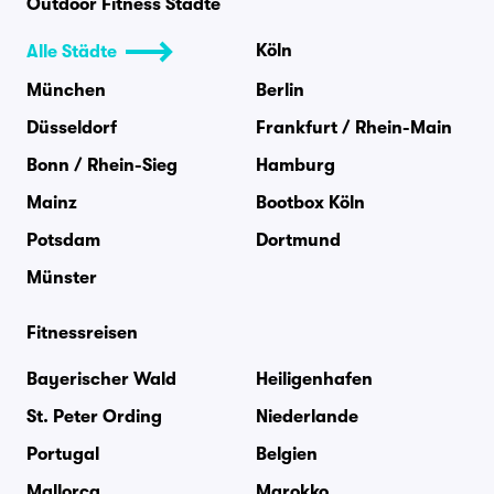
Outdoor Fitness Städte
Köln
Alle Städte
München
Berlin
Düsseldorf
Frankfurt / Rhein-Main
Bonn / Rhein-Sieg
Hamburg
Mainz
Bootbox Köln
Potsdam
Dortmund
Münster
Fitnessreisen
Bayerischer Wald
Heiligenhafen
St. Peter Ording
Niederlande
Portugal
Belgien
Mallorca
Marokko