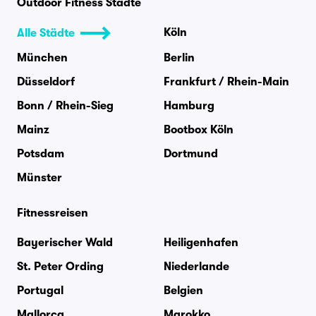
Outdoor Fitness Städte
Köln
Alle Städte
München
Berlin
Düsseldorf
Frankfurt / Rhein-Main
Bonn / Rhein-Sieg
Hamburg
Mainz
Bootbox Köln
Potsdam
Dortmund
Münster
Fitnessreisen
Bayerischer Wald
Heiligenhafen
St. Peter Ording
Niederlande
Portugal
Belgien
Mallorca
Marokko