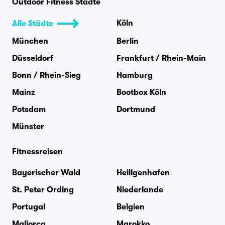
Outdoor Fitness Städte
Köln
Alle Städte
München
Berlin
Düsseldorf
Frankfurt / Rhein-Main
Bonn / Rhein-Sieg
Hamburg
Mainz
Bootbox Köln
Potsdam
Dortmund
Münster
Fitnessreisen
Bayerischer Wald
Heiligenhafen
St. Peter Ording
Niederlande
Portugal
Belgien
Mallorca
Marokko