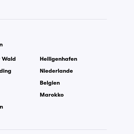
en
r Wald
Heiligenhafen
rding
Niederlande
Belgien
Marokko
en