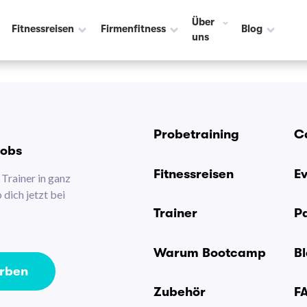
Über
Fitnessreisen
Firmenfitness
Blog
uns
Probetraining
C
Jobs
Fitnessreisen
E
Trainer in ganz
dich jetzt bei
Trainer
P
Warum Bootcamp
B
erben
Zubehör
F