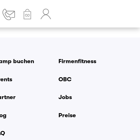
amp buchen
Firmenfitness
vents
OBC
artner
Jobs
log
Preise
AQ