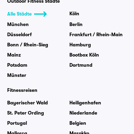
Outdoor Fitness Städte
Köln
Alle Städte
München
Berlin
Düsseldorf
Frankfurt / Rhein-Main
Bonn / Rhein-Sieg
Hamburg
Mainz
Bootbox Köln
Potsdam
Dortmund
Münster
Fitnessreisen
Bayerischer Wald
Heiligenhafen
St. Peter Ording
Niederlande
Portugal
Belgien
Mallorca
Marokko