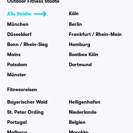
Outdoor Fitness Städte
Köln
Alle Städte
München
Berlin
Düsseldorf
Frankfurt / Rhein-Main
Bonn / Rhein-Sieg
Hamburg
Mainz
Bootbox Köln
Potsdam
Dortmund
Münster
Fitnessreisen
Bayerischer Wald
Heiligenhafen
St. Peter Ording
Niederlande
Portugal
Belgien
Mallorca
Marokko