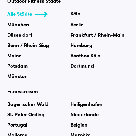
Outdoor Fitness Städte
Köln
Alle Städte
München
Berlin
Düsseldorf
Frankfurt / Rhein-Main
Bonn / Rhein-Sieg
Hamburg
Mainz
Bootbox Köln
Potsdam
Dortmund
Münster
Fitnessreisen
Bayerischer Wald
Heiligenhafen
St. Peter Ording
Niederlande
Portugal
Belgien
Mallorca
Marokko