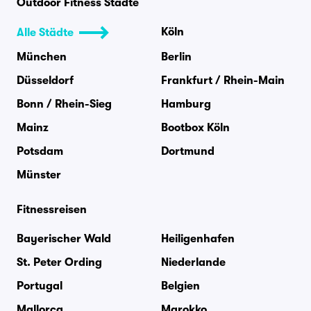
Outdoor Fitness Städte
Köln
Alle Städte
München
Berlin
Düsseldorf
Frankfurt / Rhein-Main
Bonn / Rhein-Sieg
Hamburg
Mainz
Bootbox Köln
Potsdam
Dortmund
Münster
Fitnessreisen
Bayerischer Wald
Heiligenhafen
St. Peter Ording
Niederlande
Portugal
Belgien
Mallorca
Marokko