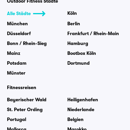
Outdoor Fitness Städte
Köln
Alle Städte
München
Berlin
Düsseldorf
Frankfurt / Rhein-Main
Bonn / Rhein-Sieg
Hamburg
Mainz
Bootbox Köln
Potsdam
Dortmund
Münster
Fitnessreisen
Bayerischer Wald
Heiligenhafen
St. Peter Ording
Niederlande
Portugal
Belgien
Mallorca
Marokko