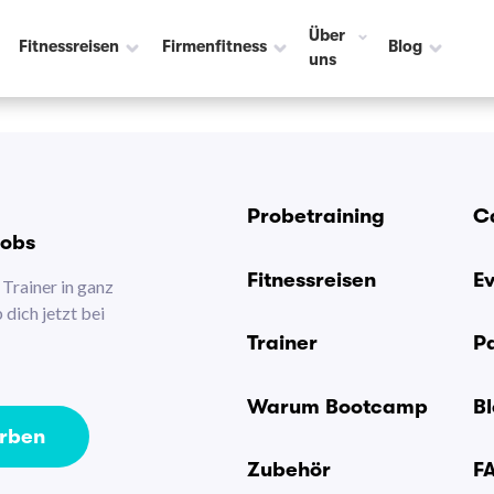
Über
Fitnessreisen
Firmenfitness
Blog
uns
Probetraining
C
Jobs
Fitnessreisen
E
Trainer in ganz
dich jetzt bei
Trainer
P
Warum Bootcamp
B
erben
Zubehör
F