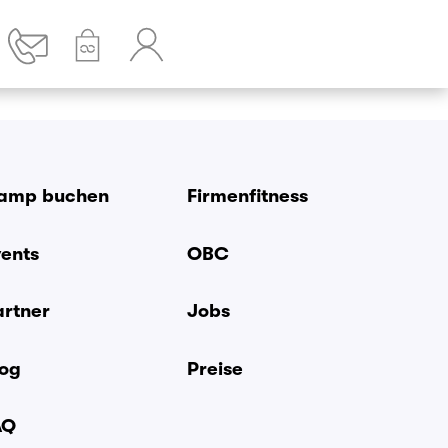
amp buchen
Firmenfitness
vents
OBC
artner
Jobs
log
Preise
AQ