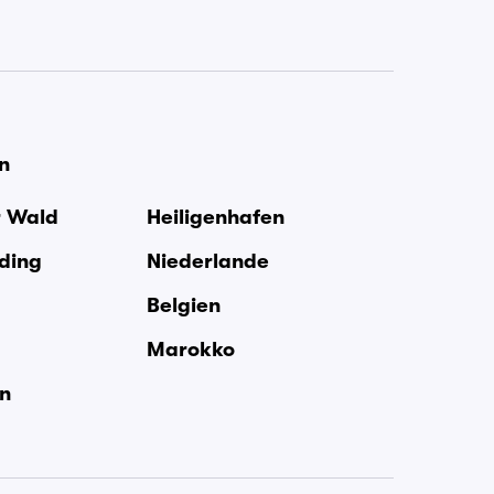
en
r Wald
Heiligenhafen
rding
Niederlande
Belgien
Marokko
en