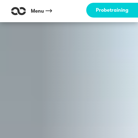
Outdoor Fitness direkt um die Ecke: Stadt-Natur-Park Flingern Düsseld
Probetraining
Menu