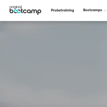
Outdoor Fitness direkt um die Ecke: Parlamentsufer Düsseldorf ☀️
Bootcamps
Probetraining