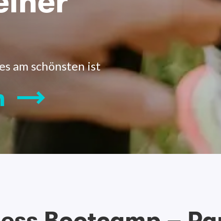
einer
es am schönsten ist
n
ness Bootcamp – Pa