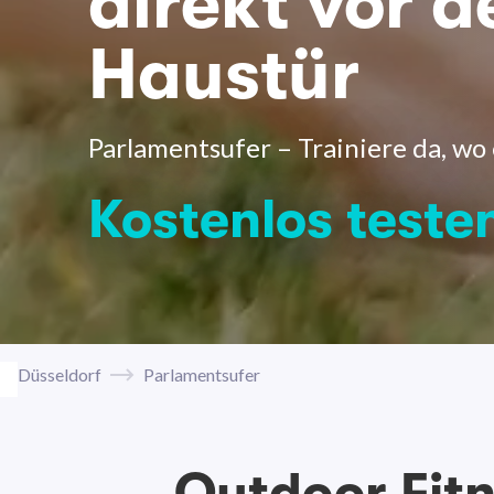
direkt vor d
Haustür
Parlamentsufer – Trainiere da, wo 
Kostenlos teste
Düsseldorf
Parlamentsufer
Outdoor Fit