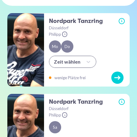
Nordpark Tanzring
i
Düsseldorf
Philipp
i
Mo
Do
Zeit wählen
wenige Plätze frei
Nordpark Tanzring
i
Düsseldorf
Philipp
i
Sa