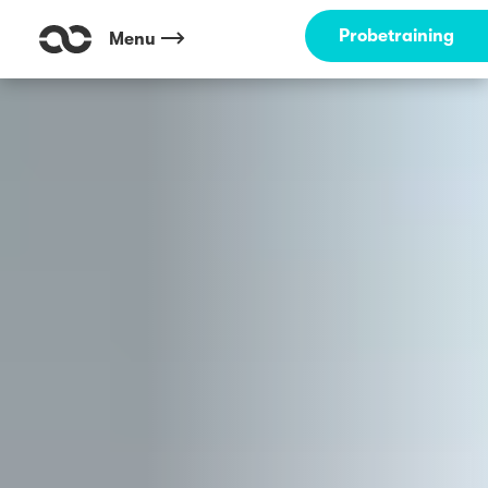
Outdoor Fitness direkt um die Ecke: Nordpark Tanzring Düsseldorf ☀️
Probetraining
Menu