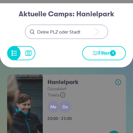
Aktuelle Camps: Hanielpark
Filter
1
Hanielpark
i
Düsseldorf
Thekla
i
Mo
Do
20:00 - 21:00