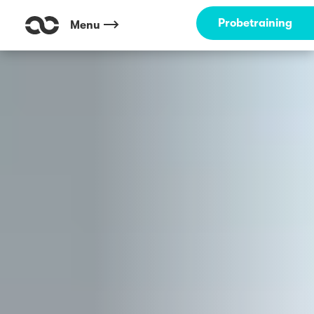
Outdoor Fitness direkt um die Ecke: Ehrenhof Hofgarten Düsseldorf ☀
Probetraining
Menu