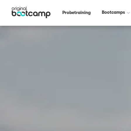
Outdoor Fitness direkt um die Ecke: Posttower Bonn ☀️
Bootcamps
Probetraining