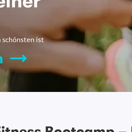
einer
 schönsten ist
n
itness Bootcamp –