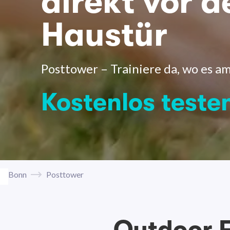
direkt vor d
Haustür
Posttower – Trainiere da, wo es am
Kostenlos teste
Bonn
Posttower
Outdoor F