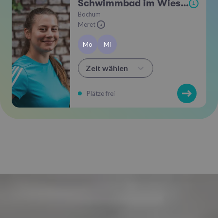
Schwimmbad im Wiesental
i
Bochum
Meret
i
Mo
Mi
Zeit wählen
Plätze frei