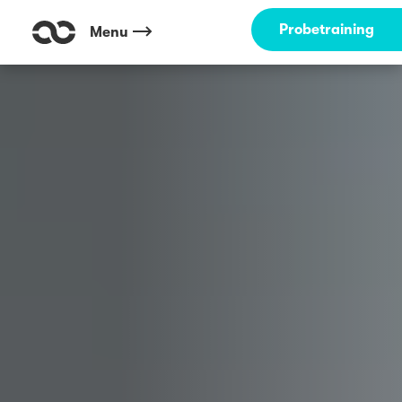
Outdoor Fitness direkt um die Ecke: Schwimmbad im Wiesental Boch
Probetraining
Menu