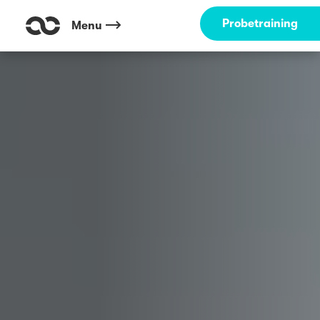
Outdoor Fitness direkt um die Ecke: Kemnader See Bochum ☀️
Probetraining
Menu