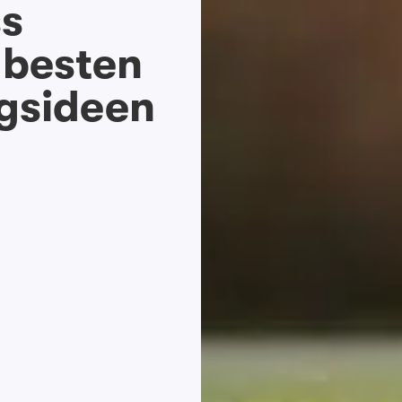
ss
 besten
ngsideen