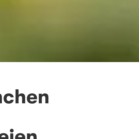
nchen
eien