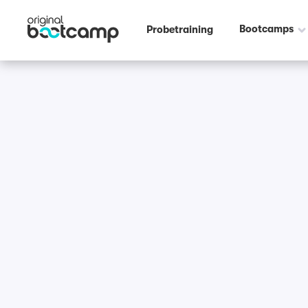
Bootcamps
Probetraining