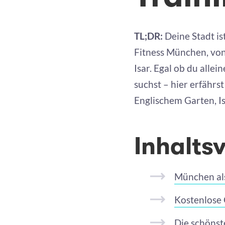
TL;DR:
Deine Stadt is
Fitness München, von
Isar. Egal ob du alle
suchst – hier erfährst
Englischem Garten, I
Inhalts
München als
Kostenlose
Die schönst