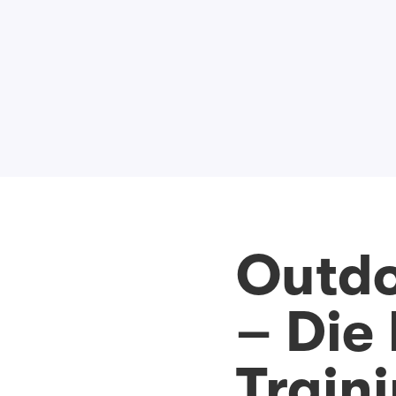
Outdo
– Die
Train