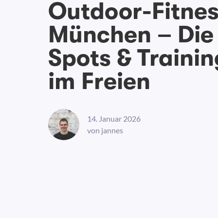
Outdoor-Fitne
München – Die
Spots & Traini
im Freien
14. Januar 2026
von
jannes