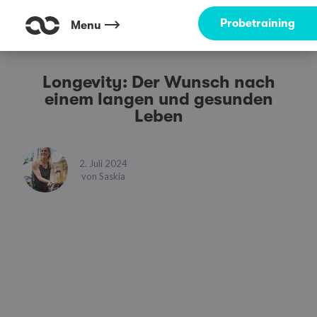
Probetraining
Menu
Longevity: Der Wunsch nach
einem langen und gesunden
Leben
2. Juli 2024
von
Saskia