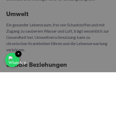
Umwelt
Ein gesunder Lebensraum, frei von Schadstoffen und mit
Zugang zu sauberem Wasser und Luft, trägt wesentlich zur
Gesundheit bei. Umweltverschmutzung kann zu
chronischen Krankheiten führen und die Lebenserwartung
verkürzen.
×
Soziale Beziehungen
Starke soziale Bindungen und ein unterstützendes
Netzwerk von Freunden und Familie können die
Lebensqualität und die Lebensdauer erheblich verbessern.
Soziale Isolation und Einsamkeit hingegen wurden mit
einem erhöhten Risiko für viele gesundheitliche Probleme
in Verbindung gebracht.