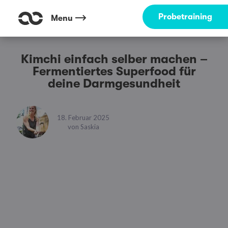
Probetraining
Menu
Kimchi einfach selber machen –
Fermentiertes Superfood für
deine Darmgesundheit
18. Februar 2025
von
Saskia